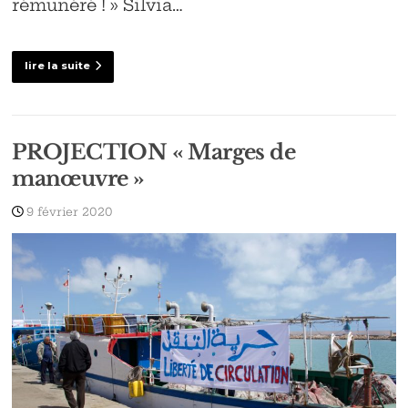
rémunéré ! » Silvia…
lire la suite
PROJECTION « Marges de
manœuvre »
9 février 2020