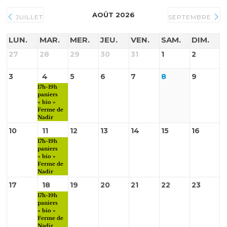
AOÛT 2026
JUILLET
SEPTEMBRE
LUN.
MAR.
MER.
JEU.
VEN.
SAM.
DIM.
27
28
29
30
31
1
2
3
4
5
6
7
8
9
17h-19h
paniers
« bio »
Ferme de
Nadir
10
11
12
13
14
15
16
17h-19h
paniers
« bio »
Ferme de
Nadir
17
18
19
20
21
22
23
17h-19h
paniers
« bio »
Ferme de
Nadir