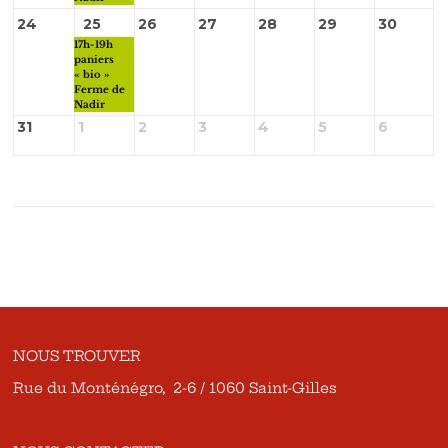
24
25
26
27
28
29
30
17h-19h
paniers
« bio »
Ferme de
Nadir
31
1
2
3
4
5
6
NOUS TROUVER
Rue du Monténégro, 2-6 / 1060 Saint-Gilles