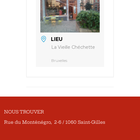
LIEU
La Vieille Chéchette
Bruxelles
NOUS TROUVER
Rue du Monténégro, 2-6 / 1060 Saint-Gilles