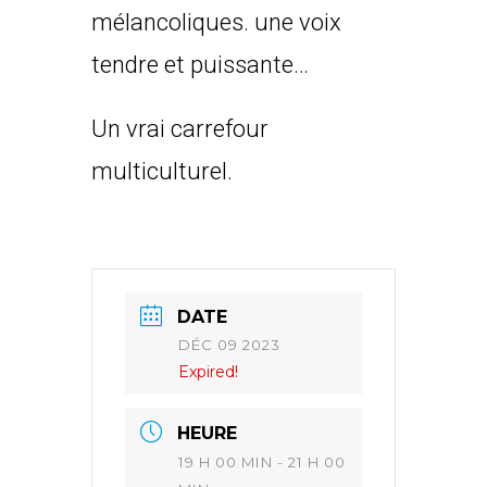
mélancoliques. une voix
tendre et puissante…
Un vrai carrefour
multiculturel.
DATE
DÉC 09 2023
Expired!
HEURE
19 H 00 MIN - 21 H 00