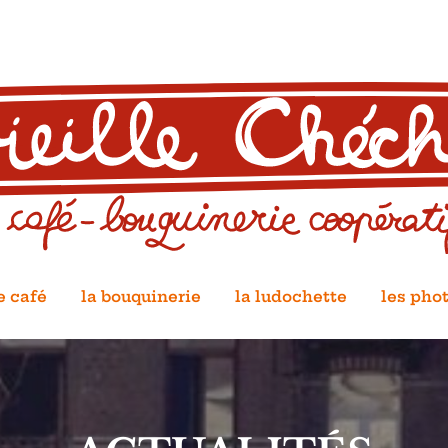
e café
la bouquinerie
la ludochette
les pho