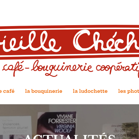
e café
la bouquinerie
la ludochette
les pho