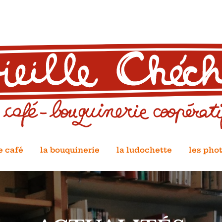
e café
la bouquinerie
la ludochette
les pho