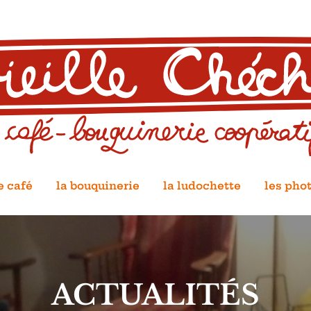
e café
la bouquinerie
la ludochette
les pho
ACTUALITÉS