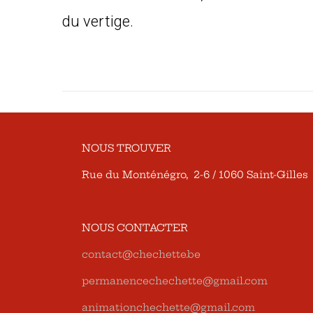
du vertige.
NOUS TROUVER
Rue du Monténégro, 2-6 / 1060 Saint-Gilles
NOUS CONTACTER
contact@chechette.be
permanencechechette@gmail.com
animationchechette@gmail.com