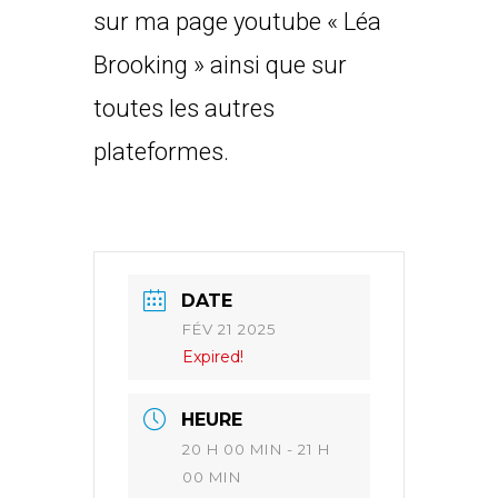
sur ma page youtube « Léa
Brooking » ainsi que sur
toutes les autres
plateformes.
DATE
FÉV 21 2025
Expired!
HEURE
20 H 00 MIN - 21 H
00 MIN