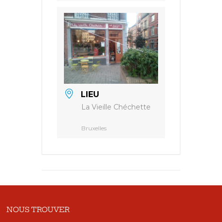
LIEU
La Vieille Chéchette
Bruxelles
NOUS TROUVER