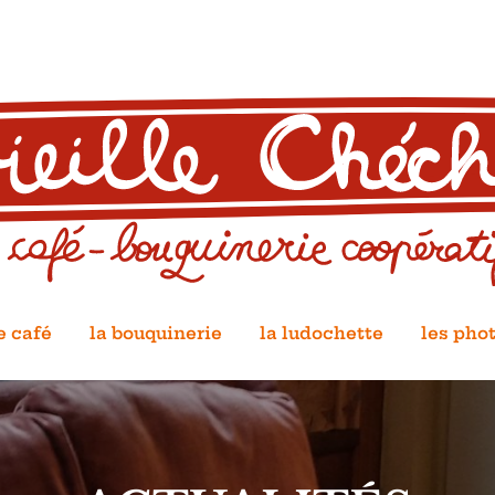
e café
la bouquinerie
la ludochette
les pho