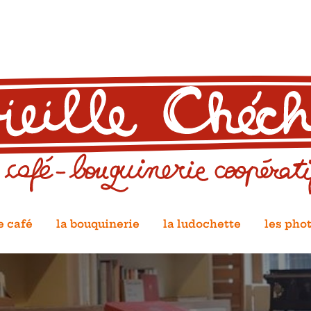
e café
la bouquinerie
la ludochette
les pho