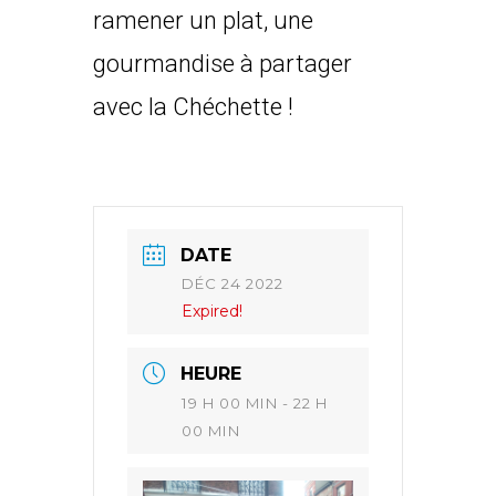
ramener un plat, une
gourmandise à partager
avec la Chéchette !
DATE
DÉC 24 2022
Expired!
HEURE
19 H 00 MIN - 22 H
00 MIN