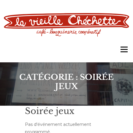
Aller
au
contenu
Men
CATÉGORIE :
SOIRÉE
JEUX
Soirée jeux
Pas d'événement actuellement
programmé.